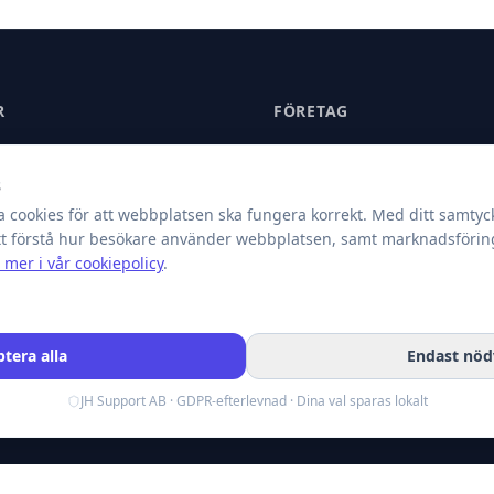
R
FÖRETAG
IT
Om oss
s
et
Hållbarhet & Ansvar
 cookies för att webbplatsen ska fungera korrekt. Med ditt samtyc
ce & NIS2
Blogg & Resurser
att förstå hur besökare använder webbplatsen, samt marknadsföring
 mer i vår cookiepolicy
.
s tillförlitlighet
Kontakt
r
Kundportal
tera alla
Endast nöd
Boka säkerhetsanalys →
JH Support AB · GDPR-efterlevnad · Dina val sparas lokalt
Fjärrsupport