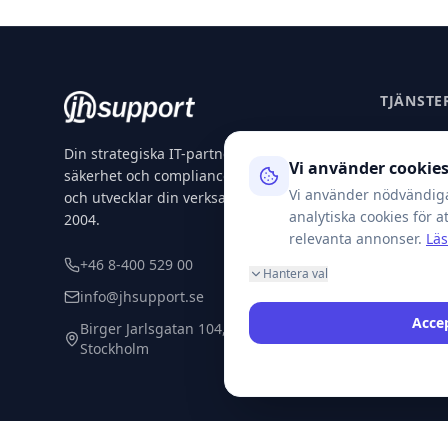
TJÄNSTE
Managed 
Din strategiska IT-partner för drift,
Vi använder cookie
säkerhet och compliance. Vi skyddar
IT-säkerh
Vi använder nödvändiga
och utvecklar din verksamhet sedan
Complian
analytiska cookies för 
2004.
relevanta annonser.
Läs
AI-modeller
+46 8-400 529 00
Hantera val
Bransche
info@jhsupport.se
Accep
Birger Jarlsgatan 104, 114 20
Stockholm