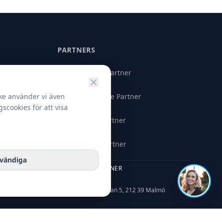
PARTNERS
Microsoft Partner
M
SentinelOne Partner
ke använder vi även
S
scookies för att visa
Fortinet Partner
F
ZeroSSL Partner
Z
vändiga
SAMARBETSPARTNER
HJ TECH AB
H
Höjdrodergatan 5, 212 39 Malmö