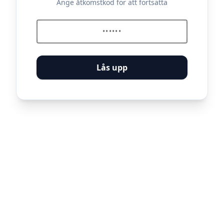
Ange åtkomstkod för att fortsätta
Lås upp