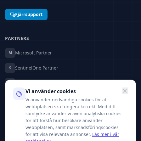
Fjärrsupport
PARTNERS
Microsoft Partner
M
SentinelOne Partner
S
Fortinet Partner
F
Vi använder cookies
ZeroSSL Partner
Z
Vi använder nödvändiga cookies för att
webbplatsen ska fungera korrekt. Med ditt
samtycke använder vi även analytiska cookies
SAMARBETSPARTNER
för att förstå hur besökare använder
HJ TECH AB
H
webbplatsen, samt marknadsföringscookies
Höjdrodergatan 5, 212 39 Malmö
för att visa relevanta annonser.
Läs mer i vår