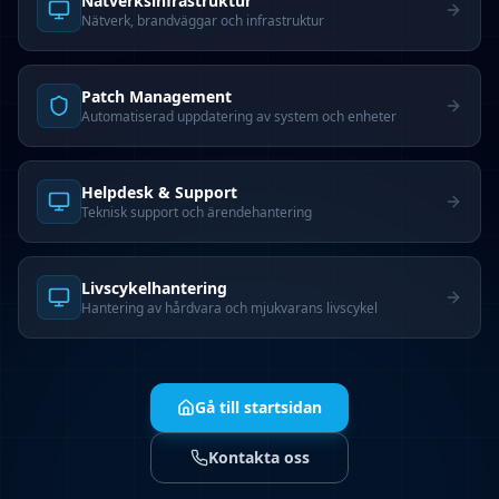
Nätverks­infrastruktur
Nätverk, brandväggar och infrastruktur
Patch Management
Automatiserad uppdatering av system och enheter
Helpdesk & Support
Teknisk support och ärendehantering
Livscykelhantering
Hantering av hårdvara och mjukvarans livscykel
Gå till startsidan
Kontakta oss