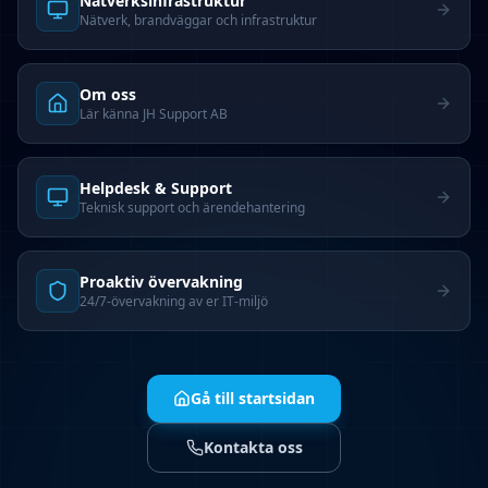
Nätverks­infrastruktur
Nätverk, brandväggar och infrastruktur
Om oss
Lär känna JH Support AB
Helpdesk & Support
Teknisk support och ärendehantering
Proaktiv övervakning
24/7-övervakning av er IT-miljö
Gå till startsidan
Kontakta oss