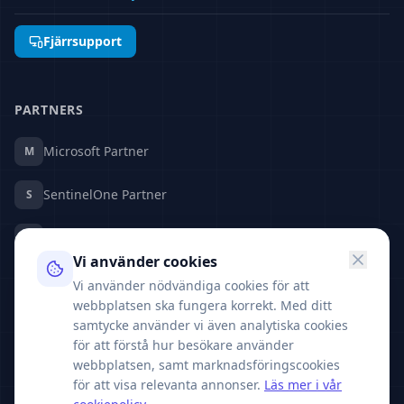
Fjärrsupport
PARTNERS
Microsoft Partner
M
SentinelOne Partner
S
Fortinet Partner
F
Vi använder cookies
ZeroSSL Partner
Z
Vi använder nödvändiga cookies för att
webbplatsen ska fungera korrekt. Med ditt
samtycke använder vi även analytiska cookies
SAMARBETSPARTNER
för att förstå hur besökare använder
HJ TECH AB
H
webbplatsen, samt marknadsföringscookies
Höjdrodergatan 5, 212 39 Malmö
för att visa relevanta annonser.
Läs mer i vår